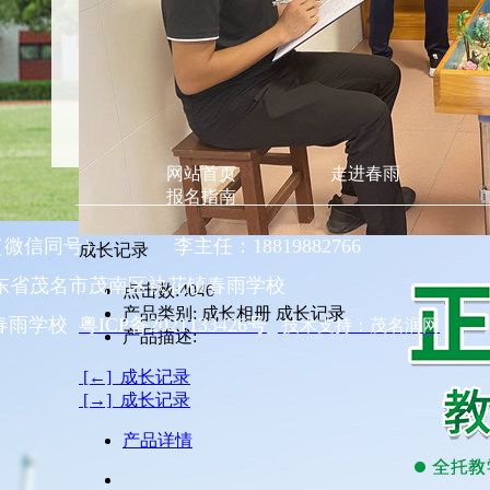
网站首页
走进春雨
报名指南
58（微信同号） 李主任：18819882766
成长记录
东省茂名市茂南区袂花镇春雨学校
点击数:
4046
产品类别:
成长相册 成长记录
南区春雨学校
粤ICP备2021133426号
技术支持：茂名润网
产品描述:
[←] 成长记录
[→] 成长记录
产品详情