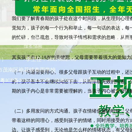
我们要了解青春期的孩子处在这个时间段，从生理到心理
觉知力，孩子的每一个行为和举止，每一句话的表达，每
的忙碌，自己疏忽，导致对孩子情感和需求的忽略，从而
网站首页
走进春雨
成长课堂
报名指南
其实孩子在12-18岁的关键期，父母需要带着强大的觉知
同号） 李主任：18819882766
市茂南区袂花镇春雨学校
（一）沟通需要用心。很多父母跟孩子互动的过程中，还
粤ICP备2021133426号
技术支持：茂名润网
的，孩子基本不会继续沟通下去，从而形成无效的沟通。
期的孩子内心是非常需要被理解的，当孩子内心被父母理
（二）多用发问的方式沟通。孩子在情绪低落的时候，父
带着这样的同理心，感受到孩子的情绪，同时用接受的方
边。让孩子感受到，无论他是怎么样的情绪状态，有父母